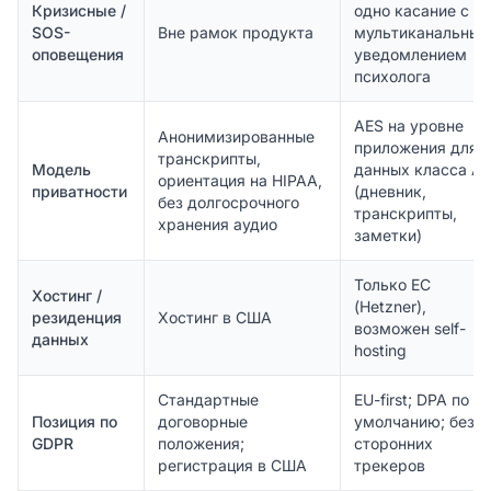
Кризисные /
одно касание с
SOS-
Вне рамок продукта
мультиканальны
оповещения
уведомлением
психолога
AES на уровне
Анонимизированные
приложения для
транскрипты,
Модель
данных класса A
ориентация на HIPAA,
приватности
(дневник,
без долгосрочного
транскрипты,
хранения аудио
заметки)
Только ЕС
Хостинг /
(Hetzner),
резиденция
Хостинг в США
возможен self-
данных
hosting
Стандартные
EU-first; DPA по
Позиция по
договорные
умолчанию; без
GDPR
положения;
сторонних
регистрация в США
трекеров