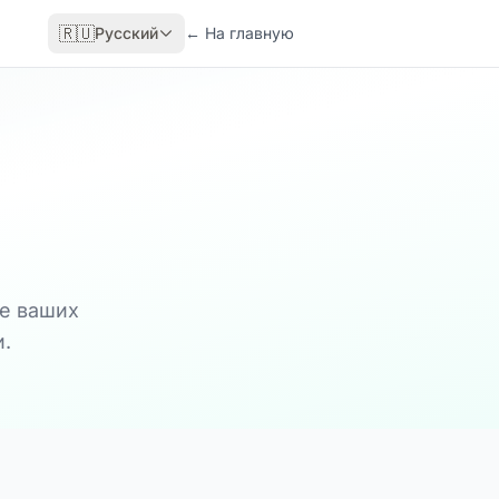
🇷🇺
Русский
←
На главную
е ваших
.