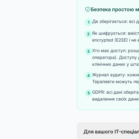
Безпека простою 
Де зберігається: всі
1
Як шифрується: вміст
2
encrypted (E2EE) і н
Хто має доступ: розш
3
оператора). Доступу
клінічних даних у шт
Журнал аудиту: кожне
4
Терапевти можуть пер
GDPR: всі дані збері
5
видалення своїх дани
Для вашого IT-спеціал