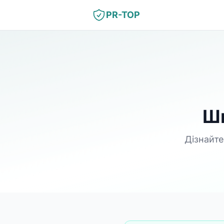
PR-TOP
Ши
Дізнайте