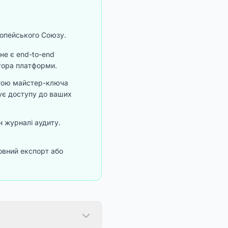
ропейського Союзу.
не є end-to-end
атора платформи.
огою майстер-ключа
ує доступу до ваших
н журналі аудиту.
овний експорт або