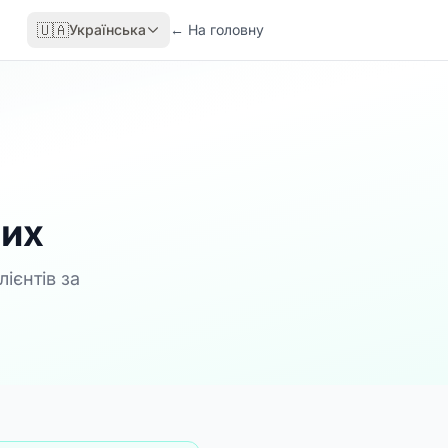
🇺🇦
Українська
←
На головну
них
ієнтів за