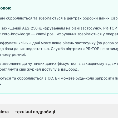
мовою
 дані обробляються та зберігаються в центрах обробки даних Єв
 захищений AES-256-шифруванням на рівні застосунку. PR-TOP 
е є zero-knowledge — ключі розшифрування зберігаються у опер
ифрувати клінічні дані може лише рівень застосунку (за допом
 до бази даних недостатньо. Служба підтримки PR-TOP не отрим
атному режимі.
 звернення до чутливих даних фіксується в захищеному від змі
еглянути свій журнал доступу в дашборді.
гаються та обробляються в ЄС. Ви можете будь-коли запросити п
х.
іста — технічні подробиці